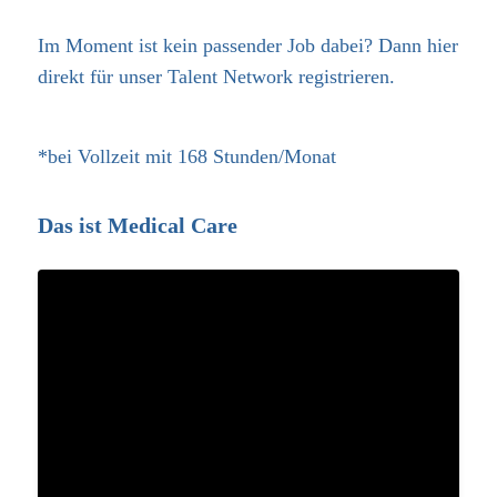
Im Moment ist kein passender Job dabei? Dann
hier
direkt
für unser Talent Network registrieren.
*bei Vollzeit mit 168 Stunden/Monat
Das ist Medical Care