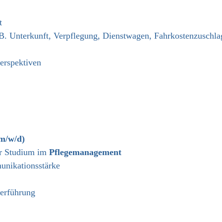
t
.B. Unterkunft, Verpflegung, Dienstwagen, Fahrkostenzuschla
erspektiven
(m/w/d)
r Studium im
Pflegemanagement
unikationsstärke
terführung