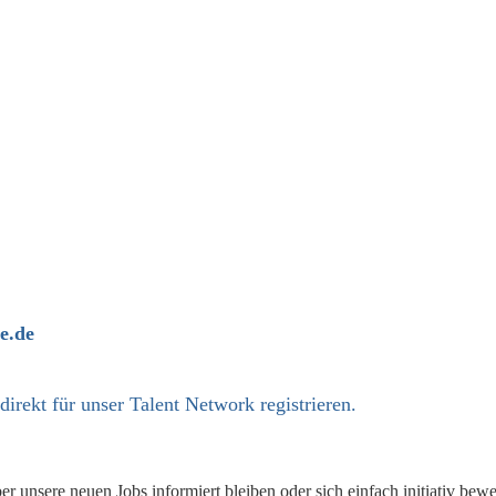
e.de
 direkt
für unser Talent Network registrieren.
 unsere neuen Jobs informiert bleiben oder sich einfach initiativ bew