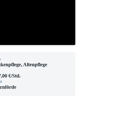
h
kenpflege, Altenpflege
,00 €/Std.
rt
rnförde