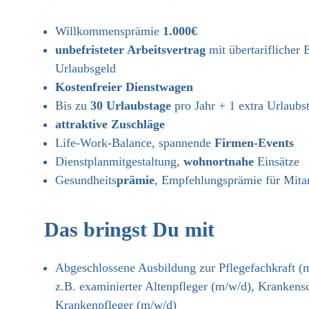
Willkommensprämie
1.000€
unbefristeter Arbeitsvertrag
mit übertarifliche
Urlaubsgeld
Kostenfreier Dienstwagen
Bis zu
30 Urlaubstage
pro Jahr + 1 extra Urlaubs
attraktive Zuschläge
Life-Work-Balance, spannende
Firmen-Events
Dienstplanmitgestaltung,
wohnortnahe
Einsätze
Gesundheits
prämie
, Empfehlungsprämie für Mita
Das bringst Du mit
Abgeschlossene Ausbildung zur Pflegefachkraft (m
z.B. examinierter Altenpfleger (m/w/d), Krankens
Krankenpfleger (m/w/d)