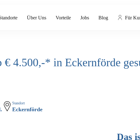
Standorte
Über Uns
Vorteile
Jobs
Blog
Für Ku
b € 4.500,-* in Eckernförde ges
Standort
.
Eckernförde
Das i