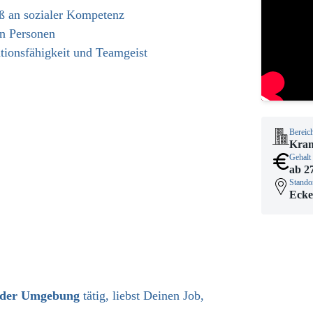
ß an sozialer Kompetenz
en Personen
tionsfähigkeit und Teamgeist
Bereic
Kran
Gehalt
ab 27
Stando
Ecke
der Umgebung
tätig, liebst Deinen Job,