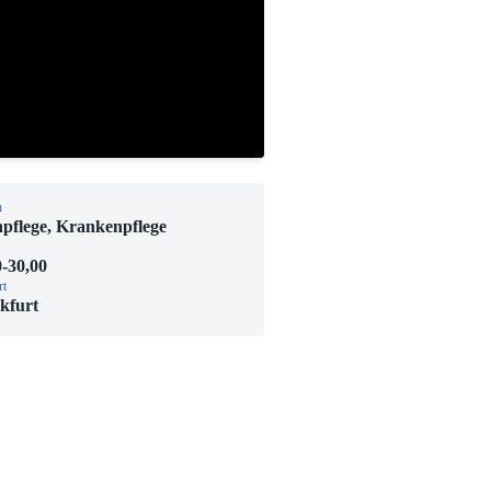
h
npflege, Krankenpflege
0-30,00
rt
kfurt