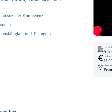
ß an sozialer Kompetenz
rsonen
tionsfähigkeit und Teamgeist
Bereic
Alte
Gehalt
26,0
Stando
Fran
Frankfurt
!