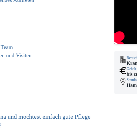
endes Auftreten
m Team
en und Visiten
Bereic
Kran
Gehalt
bis z
Stando
Ham
na und möchtest einfach gute Pflege
?