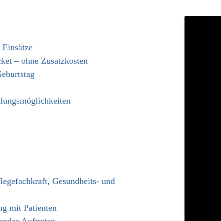
 Einsätze
cket
–
ohne Zusatzkosten
Geburtstag
klungsm
ö
glichkeiten
. B. Pflegefachkraft, Gesundheits- und
g mit Patienten