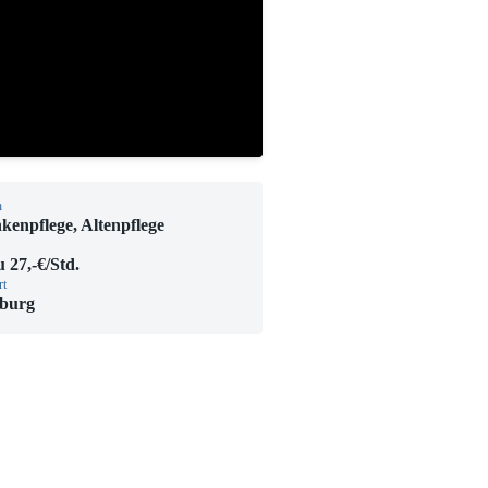
h
kenpflege, Altenpflege
u 27,-€/Std.
rt
burg