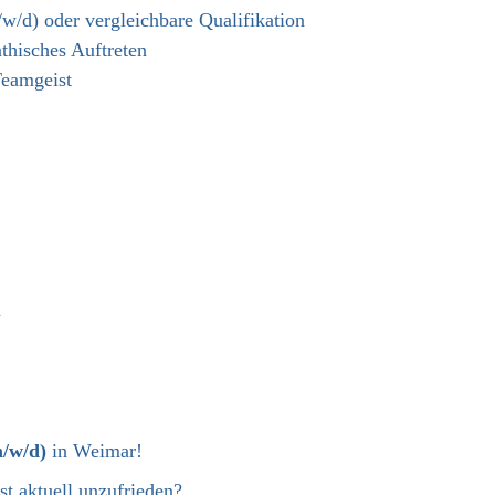
w/d) oder vergleichbare Qualifikation
hisches Auftreten
Teamgeist
n
m/w/d)
in Weimar!
ist aktuell unzufrieden?